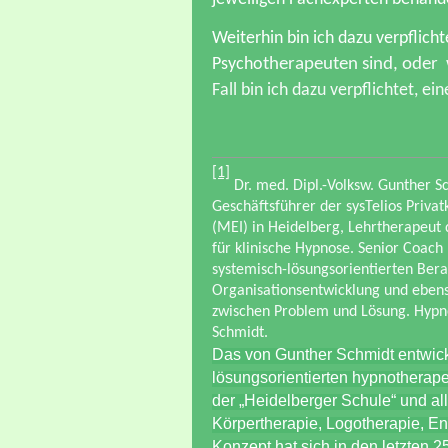
Weiterhin bin ich dazu verpflich
Psycho
therapeuten sind, oder
Fall bin ich dazu verpflichtet, e
[1]
Dr. med. Dipl.-Volksw.
Gunther Sc
Geschäftsführer der sysTelios Privat
(MEI) in Heidelberg, Lehrtherapeut 
für klinische Hypnose. Senior Coach
systemisch-lösungsorientierten Ber
Organisationsentwicklung und ebenso
zwischen Problem und Lösung. Hypnos
Schmidt.
Das von Gunther Schmidt entwic
lösungsorientierten hypnotherape
der „Heidelberger Schule“ und a
Körpertherapie, Logotherapie, 
Konzept hat sich in den letzten 2