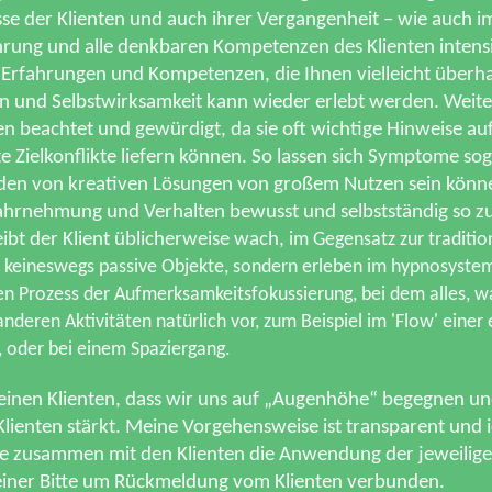
se der Klienten und auch ihrer Vergangenheit – wie auch i
hrung und alle denkbaren Kompetenzen des Klienten intensi
 Erfahrungen und Kompetenzen, die Ihnen vielleicht überh
n und Selbstwirksamkeit kann wieder erlebt werden. Weit
 beachtet und gewürdigt, da sie oft wichtige Hinweise au
Zielkonflikte liefern können. So lassen sich Symptome sog
inden von kreativen Lösungen von großem Nutzen sein könn
ahrnehmung und Verhalten bewusst und selbstständig so zu 
eibt der Klient üblicherweise wach,
im Gegensatz zur traditio
nd keineswegs passive Objekte, sondern erleben im hypnosystem
nen Prozess der Aufmerksamkeitsfokussierung, bei dem alles, w
deren Aktivitäten natürlich vor, zum Beispiel im 'Flow' einer 
n, oder bei einem Spaziergang.
 meinen Klienten, dass wir uns auf „Augenhöhe“ begegnen u
ienten stärkt. Meine Vorgehensweise ist transparent und i
e zusammen mit den Klienten die Anwendung der jeweilige
 einer Bitte um Rückmeldung vom Klienten verbunden.