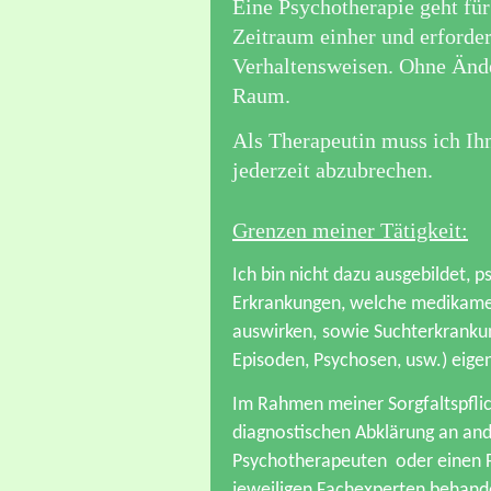
Eine Psychotherapie geht fü
Zeitraum einher und erford
Verhaltensweisen. Ohne Ände
Raum.
Als Therapeutin muss ich Ihn
jederzeit abzubrechen.
Grenzen meiner Tätigkeit:
Ich bin nicht dazu ausgebildet,
Erkrankungen, welche medikame
auswirken,
sowie Suchterkrankun
Episoden, Psychosen, usw.)
eige
Im Rahmen meiner Sorgfaltspflic
diagnostischen Abklärung an ande
Psychotherapeuten oder einen Fa
jeweiligen Fachexperten behand