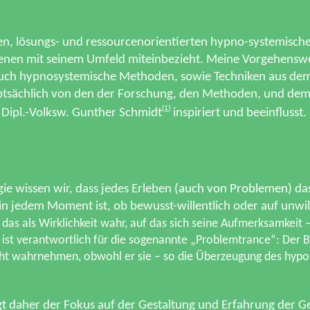
hen, lösungs- und ressourcenorientierten hypno-systemische
enen mit seinem Umfeld miteinbezieht. Meine Vorgehenswe
 auch hypnosystemische Methoden, sowie Techniken aus de
tsächlich von den der Forschung, den Methoden, und dem 
[1]
 Dipl.-Volksw. Gunther Schmidt
inspiriert und beeinflusst.
e wissen wir, dass jedes Erleben
(auch von Problemen)
das
 jedem Moment ist, ob bewusst-willentlich oder auf unwill
as als Wirklichkeit wahr, auf das sich seine Aufmerksamkeit –
 ist verantwortlich für die sogenannte „Problemtrance“: Der B
ht wahrnehmen, obwohl er sie – so die Überzeugung des hyp
gt daher der Fokus auf der Gestaltung und Erfahrung der G