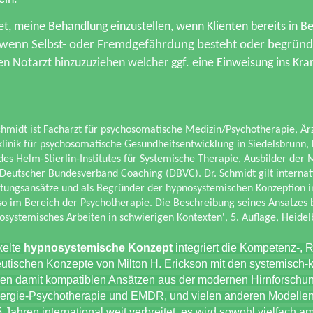
tet, meine Behandlung einzustellen, wenn Klienten bereits in 
wenn Selbst- oder Fremdgefährdung besteht oder begründe
inen Notarzt hinzuzuziehen welcher ggf. eine
Einweisung ins Kr
hmidt ist Facharzt für psychosomatische Medizin/Psychotherapie, Ärz
klinik für psychosomatische Gesundheitsentwicklung in Siedelsbrunn, L
des Helm-Stierlin-Institutes für Systemische Therapie, Ausbilder der
 Deutscher Bundesverband Coaching (DBVC). Dr. Schmidt gilt internat
atungsansätze und als Begründer der hypnosystemischen Konzeption 
 im Bereich der Psychotherapie. Die Beschreibung seines Ansatzes be
ystemisches Arbeiten in schwierigen Kontexten', 5. Auflage, Heidel
kelte
hypnosystemische Konzept
integriert die Kompetenz-, 
utischen Konzepte von Milton H. Erickson mit den systemisch-k
llen damit kompatiblen Ansätzen aus der modernen Hirnforsch
Energie-Psychotherapie und EMDR, und vielen anderen Modelle
5 Jahren international weit verbreitet, es wird sowohl vielfach a