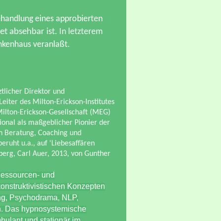
Behandlung eines approbierten
t absehbar ist.
In letzterem
ankenhaus veranlaßt.
tlicher Direktor und
eiter des Milton-Erickson-Institutes
 Milton-Erickson-Gesellschaft (MEG)
ional als maßgeblicher Pionier der
in Beratung, Coaching und
ruht u.a., auf 'Liebesaffären
berg, Carl Auer, 2013, von Gunther
Ressourcen- und
onstruktivistischen Konzepten
ung, Psychodrama, NLP,
n. Das hypnosystemische
mbulant und stationär im