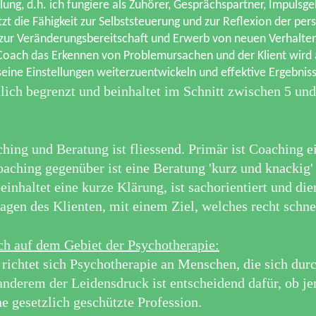
lung, d.h. ich fungiere als Zuhörer, Gesprächspartner, Impulsg
zt die Fähigkeit zur Selbststeuerung und zur Reflexion der per
 zur Veränderungsbereitschaft und Erwerb von neuen Verhalte
Coach das Erkennen von Problemursachen und der Klient wird 
seine Einstellungen weiterzuentwickeln und effektive Ergebnis
tlich begrenzt und beinhaltet im Schnitt zwischen 5 un
ing und Beratung ist fliessend. Primär ist Coaching e
ching gegenüber ist eine Beratung 'kurz und knackig' 
inhaltet eine kurze Klärung, ist sachorientiert und die
ragen des Klienten, mit einem Ziel, welches recht schn
ich auf dem Gebiet der Psychotherapie:
ichtet sich Psychotherapie an Menschen, die sich durc
anderem der Leidensdruck ist entscheidend dafür, ob je
ne gesetzlich geschützte Profession.