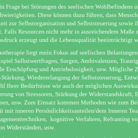
n Frage bei Störungen des seelischen Wohlbefindens 
hwierigkeiten. Diese können dazu führen, dass Mensche
keit zur Selbstorganisation und Selbststeuerung sowie i
st. Falls Resourcen nicht mehr in ausreichendem Maße 
sdruck erzeugt und die Lebensqualität beeinträchtigt
hotherapie liegt mein Fokus auf seelischen Belastunge
piel Selbstwertfragen, Sorgen, Ambivalenzen, Traurigk
le Erschöpfung und Antriebslosigkeit, usw. Mögliche Z
h-Stärkung, Wiedererlangung der Selbststeuerung, Ent
hl Ihrer Bedürfnisse wie auch der möglichen Auswirkun
ierung von Stressoren, Stärkung der Widerstandskraft, 
sen, usw. Zum Einsatz kommen Methoden wie zum Bei
t mit inneren Persönlichkeitsanteilen/dem Inneren Tea
gementtechniken, kognitive Verfahren, Reframing vo
von Widerständen, usw.