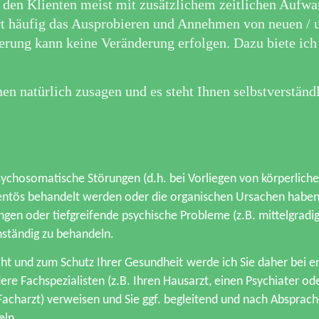
r den Klienten meist mit zusätzlichem zeitlichen Aufw
ert häufig das Ausprobieren und Annehmen von neuen /
rung kann keine Veränderung erfolgen. Dazu biete ich
en natürlich zusagen und es steht Ihnen selbstverständl
 psychosomatische Störungen (d.h. bei Vorliegen von körperli
ntös behandelt werden oder die organischen Ursachen habe
gen oder tiefgreifende psychische Probleme (z.B. mittelgradi
nständig zu behandeln.
ht und z
um Schutz Ihrer Gesundheit
werde ich Sie daher bei
re Fachspezialisten (z.B. Ihren Hausarzt, einen Psychiater o
charzt) verweisen und Sie ggf. begleitend und nach Absprach
eln.